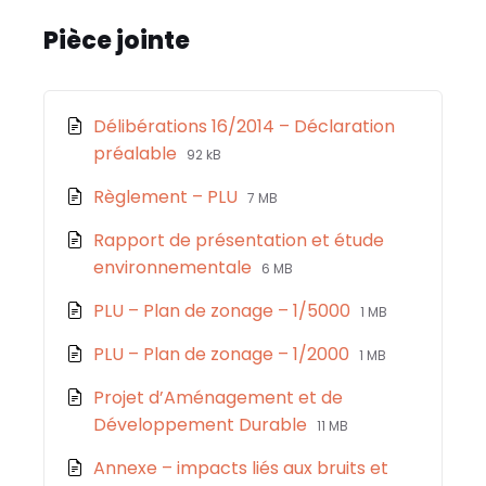
c
ai
a
s
t
e
l
ts
s
a
Pièce jointe
b
A
a
g
o
p
g
er
Délibérations 16/2014 – Déclaration
o
p
e
File
File
préalable
92 kB
k
extension:
size:
File
File
Règlement – PLU
7 MB
pdf
extension:
size:
Rapport de présentation et étude
pdf
File
File
environnementale
6 MB
extension:
size:
File
File
PLU – Plan de zonage – 1/5000
1 MB
pdf
extension:
size:
File
File
PLU – Plan de zonage – 1/2000
1 MB
pdf
extension:
size:
Projet d’Aménagement et de
pdf
File
File
Développement Durable
11 MB
extension:
size:
Annexe – impacts liés aux bruits et
pdf