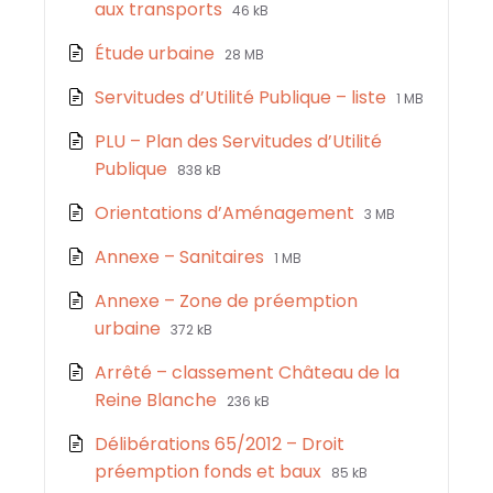
File
File
aux transports
46 kB
extension:
size:
File
File
Étude urbaine
28 MB
pdf
extension:
size:
File
File
Servitudes d’Utilité Publique – liste
1 MB
pdf
extension:
size:
PLU – Plan des Servitudes d’Utilité
pdf
File
File
Publique
838 kB
extension:
size:
File
File
Orientations d’Aménagement
3 MB
pdf
extension:
size:
File
File
Annexe – Sanitaires
1 MB
pdf
extension:
size:
Annexe – Zone de préemption
pdf
File
File
urbaine
372 kB
extension:
size:
Arrêté – classement Château de la
pdf
File
File
Reine Blanche
236 kB
extension:
size:
Délibérations 65/2012 – Droit
pdf
File
File
préemption fonds et baux
85 kB