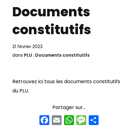
Documents
constitutifs
21 février 2023
dans
PLU : Documents constitutifs
Retrouvez ici tous les documents constitutifs
du PLU.
Partager sur...
F
E
W
M
P
a
m
h
e
ar