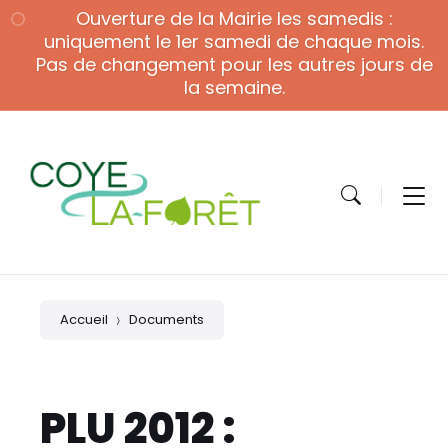
Skip
Skip
Skip
Ouverture de la Mairie les samedis :
to
to
to
content
main
footer
uniquement le 1er samedi de chaque mois.
navigation
Pas de changement pour les autres jours de
la semaine.
Accueil
Documents
PLU 2012 :