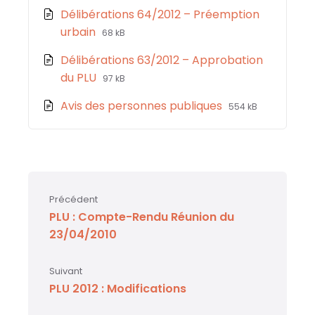
extension:
size:
Délibérations 64/2012 – Préemption
pdf
File
File
urbain
68 kB
extension:
size:
Délibérations 63/2012 – Approbation
pdf
File
File
du PLU
97 kB
extension:
size:
File
File
Avis des personnes publiques
554 kB
pdf
extension:
size:
pdf
Précédent
PLU : Compte-Rendu Réunion du
23/04/2010
Suivant
PLU 2012 : Modifications