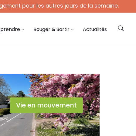
gement pour les autres jours de la semaine.
ie@coye.fr
Contactez-nous
pprendre
Bouger & Sortir
Actualités
Vie en mouvement