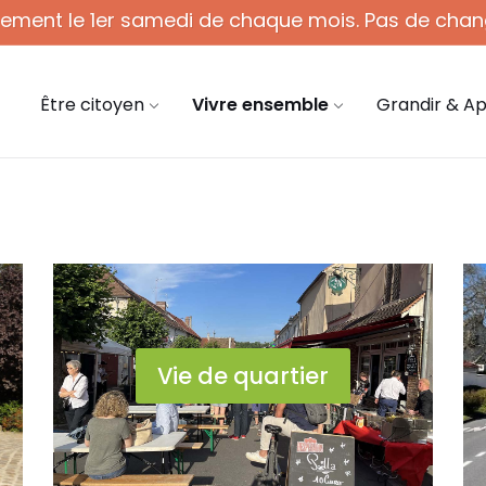
quement le 1er samedi de chaque mois. Pas de chan
 - 12h (1er sam. du mois)
03 44 58 45 45
mair
Être citoyen
Vivre ensemble
Grandir & A
Vie de quartier