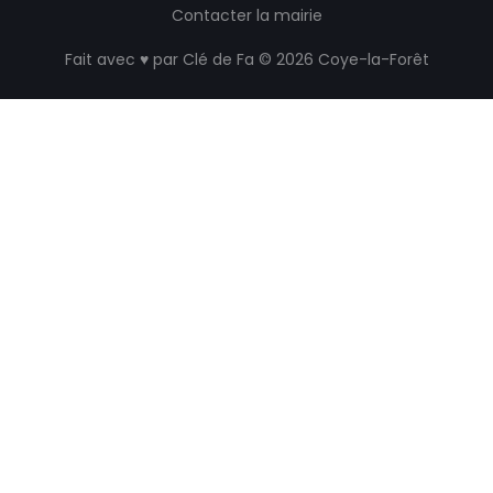
Contacter la mairie
Fait avec ♥ par
Clé de Fa
© 2026 Coye-la-Forêt