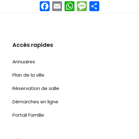
F
E
W
M
P
a
m
h
e
ar
c
ai
a
s
t
e
l
ts
s
a
b
A
a
g
Accès rapides
o
p
g
er
Annuaires
o
p
e
k
Plan de la ville
Réservation de salle
Démarches en ligne
Portail Famille