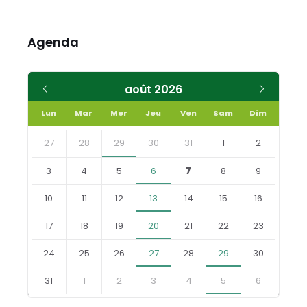
Agenda
Mois
Mois
août
2026
précédent
suivant
Lun
Mar
Mer
Jeu
Ven
Sam
Dim
Skip
calendar
27
28
29
30
31
1
2
days
3
4
5
6
7
8
9
10
11
12
13
14
15
16
17
18
19
20
21
22
23
24
25
26
27
28
29
30
31
1
2
3
4
5
6
Retourner