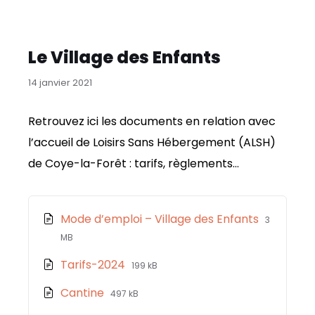
Le Village des Enfants
14 janvier 2021
Retrouvez ici les documents en relation avec
l’accueil de Loisirs Sans Hébergement (ALSH)
de Coye-la-Forêt : tarifs, règlements…
Pièce
File
File
Mode d’emploi – Village des Enfants
3
jointe
extension
size:
MB
pdf
File
File
Tarifs-2024
199 kB
extension:
size:
File
File
Cantine
497 kB
pdf
extension:
size: