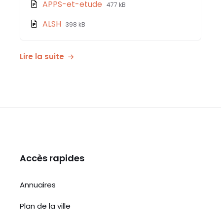
File
File
APPS-et-etude
477 kB
pdf
extension:
size:
File
File
ALSH
398 kB
pdf
extension:
size:
pdf
Lire la suite
Accès rapides
Annuaires
Plan de la ville