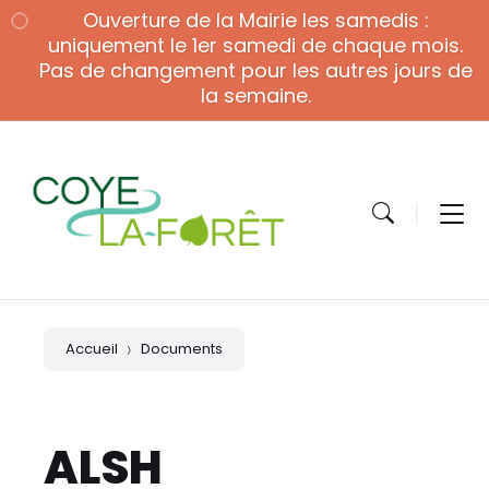
Skip
Skip
Skip
Ouverture de la Mairie les samedis :
to
to
to
content
main
footer
uniquement le 1er samedi de chaque mois.
navigation
Pas de changement pour les autres jours de
la semaine.
Accueil
Documents
ALSH