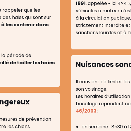
1991
, appelée « loi 4×4 »
de rappeler que les
véhicules à moteur n’est
e des haies qui sont sur
à la circulation publique
 à les contenir dans
strictement interdite e
sanctions lourdes et à l’
la période de
llé de tailler les haies
Nuisances son
Il convient de limiter l
son voisinage.
Les horaires d’utilisatio
angereux
bricolage répondent 
46/2003
:
s mesures de prévention
re les chiens
en semaine : 8h30 à 1