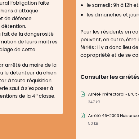
ral l’obligation faite
le samedi : 9h à 12h et
chiens d’attaque
les dimanches et jours 
et de défense
 détention.
Pour les résidents en co
fait de la dangerosité
peuvent, en outre, être 
rmation de leurs maîtres
fériés : il y a donc lieu
alage de cette
copropriété et de se co
ar arrêté du maire de la
u le détenteur du chien
Consulter les arrêté
er à toute réquisition
rie sauf à s’exposer à
Arrêté Préfectoral « Bruit 
e
entions de la 4
classe.
347 kB
Arrêté 46-2003 Nuisanc
50 kB