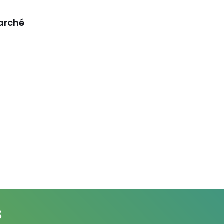
marché
s