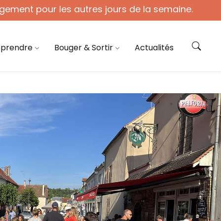
gement pour les autres jours de la semaine.
ie@coye.fr
Contactez-nous
pprendre
Bouger & Sortir
Actualités