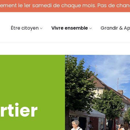
quement le 1er samedi de chaque mois. Pas de chan
 - 12h (1er sam. du mois)
03 44 58 45 45
mair
Être citoyen
Vivre ensemble
Grandir & A
rtier