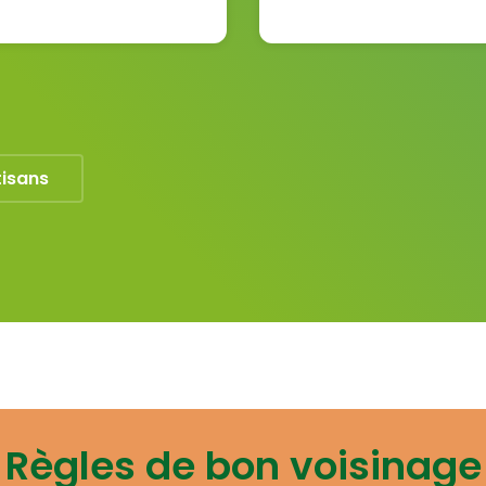
tisans
Règles de bon voisinage