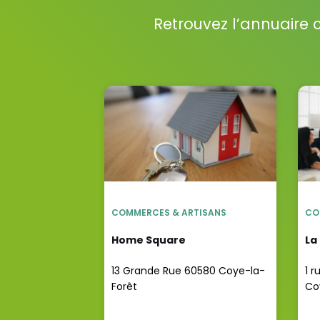
Retrouvez l’annuaire 
COMMERCES & ARTISANS
CO
Home Square
La
13 Grande Rue 60580 Coye-la-
1 r
Forêt
Co