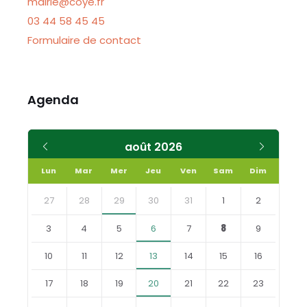
mairie@coye.fr
03 44 58 45 45
Formulaire de contact
Agenda
Mois
Mois
août
2026
précédent
suivant
Lun
Mar
Mer
Jeu
Ven
Sam
Dim
Skip
calendar
27
28
29
30
31
1
2
days
3
4
5
6
7
8
9
10
11
12
13
14
15
16
17
18
19
20
21
22
23