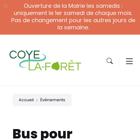
Skip
Skip
Skip
Ouverture de la Mairie les samedis :
to
to
to
content
main
footer
uniquement le 1er samedi de chaque mois.
navigation
Pas de changement pour les autres jours de
la semaine.
Accueil
Événements
Bus pour