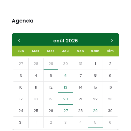
Agenda
Mois
Mois
août
2026
précédent
suivant
Lun
Mar
Mer
Jeu
Ven
Sam
Dim
Skip
calendar
27
28
29
30
31
1
2
days
3
4
5
6
7
8
9
10
11
12
13
14
15
16
17
18
19
20
21
22
23
24
25
26
27
28
29
30
31
1
2
3
4
5
6