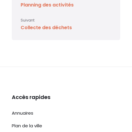
Planning des activités
o
p
g
er
o
p
e
Suivant
k
Collecte des déchets
Accès rapides
Annuaires
Plan de la ville