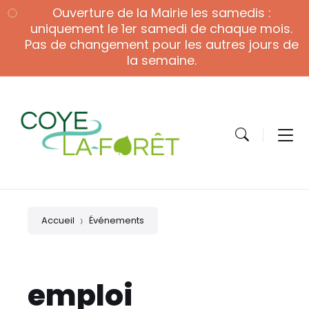
Skip
Skip
Skip
Ouverture de la Mairie les samedis :
to
to
to
content
main
footer
uniquement le 1er samedi de chaque mois.
navigation
Pas de changement pour les autres jours de
la semaine.
Accueil
Événements
emploi