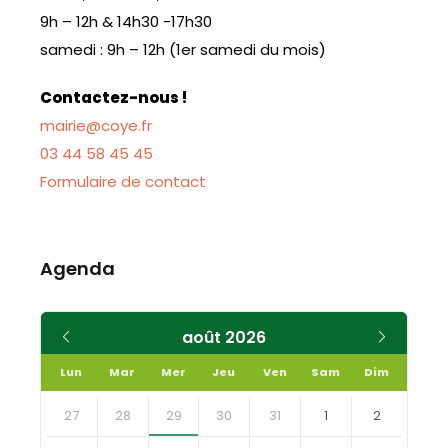
9h – 12h & 14h30 -17h30
samedi : 9h – 12h (1er samedi du mois)
Contactez-nous !
mairie@coye.fr
03 44 58 45 45
Formulaire de contact
Agenda
Mois
Mois
août
2026
précédent
suivant
Lun
Mar
Mer
Jeu
Ven
Sam
Dim
Skip
calendar
27
28
29
30
31
1
2
days