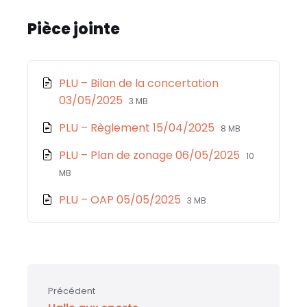
c
ai
a
s
t
e
l
ts
s
a
Pièce jointe
b
A
a
g
o
p
g
er
PLU – Bilan de la concertation
o
p
e
File
File
03/05/2025
3 MB
k
extension:
size:
File
File
PLU – Règlement 15/04/2025
8 MB
pdf
extension:
size:
File
File
PLU – Plan de zonage 06/05/2025
10
pdf
extension:
size:
MB
pdf
File
File
PLU – OAP 05/05/2025
3 MB
extension:
size:
pdf
Précédent