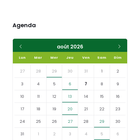
Agenda
Mois
Mois
août
2026
précédent
suivant
Lun
Mar
Mer
Jeu
Ven
Sam
Dim
Skip
calendar
27
28
29
30
31
1
2
days
3
4
5
6
7
8
9
10
11
12
13
14
15
16
17
18
19
20
21
22
23
24
25
26
27
28
29
30
31
1
2
3
4
5
6