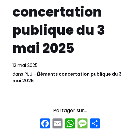
concertation
publique du 3
mai 2025
12 mai 2025
dans
PLU - Éléments concertation publique du 3
mai 2025
Partager sur...
F
E
W
M
P
a
m
h
e
ar