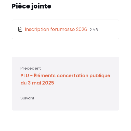
e
l
ts
s
a
Pièce jointe
b
A
a
g
o
p
g
er
File
File
inscription forumasso 2026
2 MB
o
p
e
extension:
size:
k
docx
Précédent
PLU - Éléments concertation publique
du 3 mai 2025
Suivant