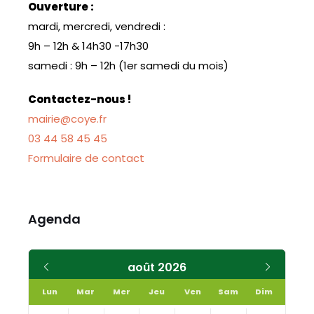
Ouverture :
mardi, mercredi, vendredi :
9h – 12h & 14h30 -17h30
samedi : 9h – 12h (1er samedi du mois)
Contactez-nous !
mairie@coye.fr
03 44 58 45 45
Formulaire de contact
Agenda
Mois
Mois
août
2026
précédent
suivant
Lun
Mar
Mer
Jeu
Ven
Sam
Dim
Skip