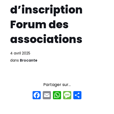
d’inscription
Forum des
associations
4 avril 2025
dans
Brocante
Partager sur...
F
E
W
M
P
a
m
h
e
ar
c
ai
a
s
t