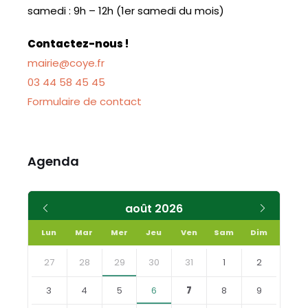
samedi : 9h – 12h (1er samedi du mois)
Contactez-nous !
mairie@coye.fr
03 44 58 45 45
Formulaire de contact
Agenda
Mois
Mois
août
2026
précédent
suivant
Lun
Mar
Mer
Jeu
Ven
Sam
Dim
Skip
calendar
27
28
29
30
31
1
2
days
3
4
5
6
7
8
9