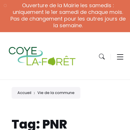
Skip
Skip
Skip
Ouverture de la Mairie les samedis :
to
to
to
content
main
footer
uniquement le 1er samedi de chaque mois.
navigation
Pas de changement pour les autres jours de
la semaine.
Accueil
Vie de la commune
Tag: PNR