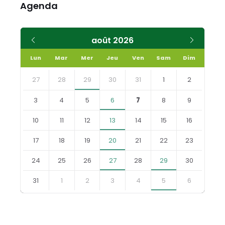
Agenda
Mois
Mois
août
2026
précédent
suivant
Lun
Mar
Mer
Jeu
Ven
Sam
Dim
Skip
calendar
27
28
29
30
31
1
2
days
3
4
5
6
7
8
9
10
11
12
13
14
15
16
17
18
19
20
21
22
23
24
25
26
27
28
29
30
31
1
2
3
4
5
6
Retourner
aux
jours
du