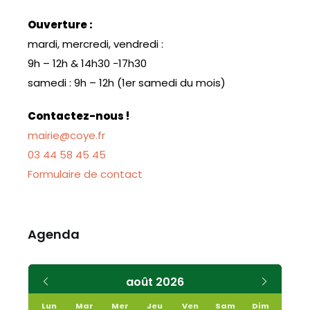
Ouverture :
mardi, mercredi, vendredi :
9h – 12h & 14h30 -17h30
samedi : 9h – 12h (1er samedi du mois)
Contactez-nous !
mairie@coye.fr
03 44 58 45 45
Formulaire de contact
Agenda
Mois
Mois
août
2026
précédent
suivant
Lun
Mar
Mer
Jeu
Ven
Sam
Dim