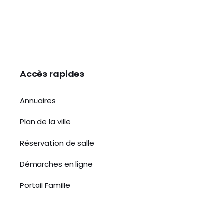
o
p
g
er
o
p
e
k
Accès rapides
Annuaires
Plan de la ville
Réservation de salle
Démarches en ligne
Portail Famille