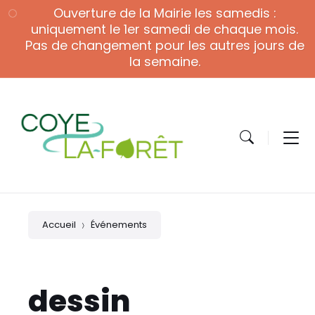
Skip
Skip
Skip
Ouverture de la Mairie les samedis :
to
to
to
content
main
footer
uniquement le 1er samedi de chaque mois.
navigation
Pas de changement pour les autres jours de
la semaine.
Accueil
Événements
dessin