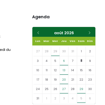
Agenda
Mois
Mois
août
2026
:
précédent
suivant
Lun
Mar
Mer
Jeu
Ven
Sam
Dim
Skip
medi du
calendar
27
28
29
30
31
1
2
days
3
4
5
6
7
8
9
10
11
12
13
14
15
16
17
18
19
20
21
22
23
24
25
26
27
28
29
30
31
1
2
3
4
5
6