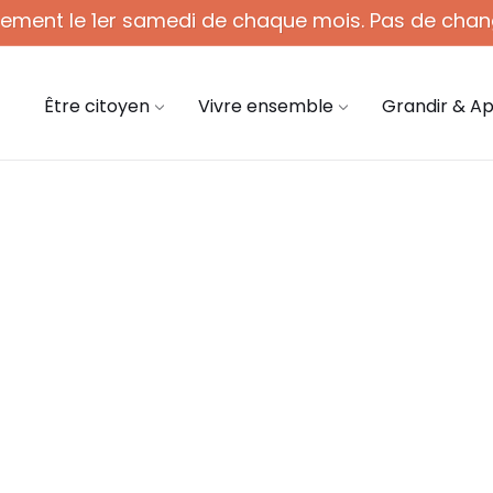
quement le 1er samedi de chaque mois. Pas de chan
 - 12h (1er sam. du mois)
03 44 58 45 45
mair
Être citoyen
Vivre ensemble
Grandir & A