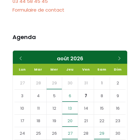
03 44 58 45 45
Formulaire de contact
Agenda
Mois
Mois
août
2026
précédent
suivant
Lun
Mar
Mer
Jeu
Ven
Sam
Dim
Skip
calendar
27
28
29
30
31
1
2
days
3
4
5
6
7
8
9
10
11
12
13
14
15
16
17
18
19
20
21
22
23
24
25
26
27
28
29
30