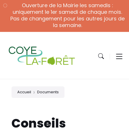
Skip
Skip
Skip
Ouverture de la Mairie les samedis :
to
to
to
content
main
footer
uniquement le 1er samedi de chaque mois.
navigation
Pas de changement pour les autres jours de
la semaine.
Accueil
Documents
Conseils