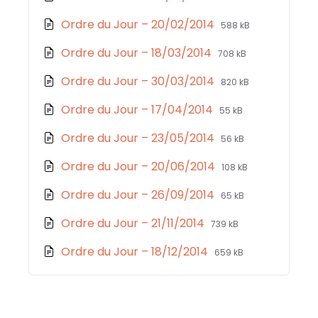
pdf
extension:
size:
File
File
Ordre du Jour – 20/02/2014
588 kB
pdf
extension:
size:
File
File
Ordre du Jour – 18/03/2014
708 kB
pdf
extension:
size:
File
File
Ordre du Jour – 30/03/2014
820 kB
pdf
extension:
size:
File
File
Ordre du Jour – 17/04/2014
55 kB
pdf
extension:
size:
File
File
Ordre du Jour – 23/05/2014
56 kB
pdf
extension:
size:
File
File
Ordre du Jour – 20/06/2014
108 kB
pdf
extension:
size:
File
File
Ordre du Jour – 26/09/2014
65 kB
pdf
extension:
size:
File
File
Ordre du Jour – 21/11/2014
739 kB
pdf
extension:
size:
File
File
Ordre du Jour – 18/12/2014
659 kB
pdf
extension:
size:
pdf