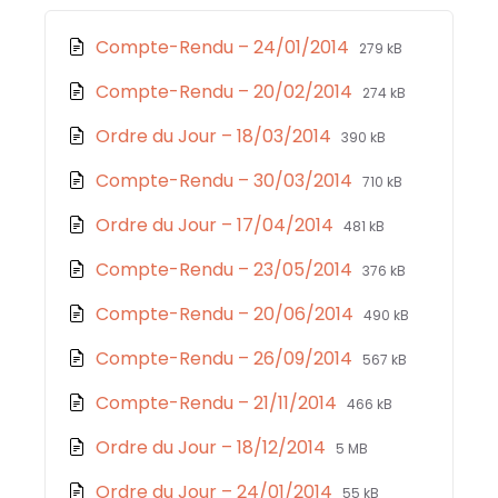
o
p
g
er
File
File
Compte-Rendu – 24/01/2014
279 kB
o
p
e
extension:
size:
k
File
File
Compte-Rendu – 20/02/2014
274 kB
pdf
extension:
size:
File
File
Ordre du Jour – 18/03/2014
390 kB
pdf
extension:
size:
File
File
Compte-Rendu – 30/03/2014
710 kB
pdf
extension:
size:
File
File
Ordre du Jour – 17/04/2014
481 kB
pdf
extension:
size:
File
File
Compte-Rendu – 23/05/2014
376 kB
pdf
extension:
size:
File
File
Compte-Rendu – 20/06/2014
490 kB
pdf
extension:
size:
File
File
Compte-Rendu – 26/09/2014
567 kB
pdf
extension:
size:
File
File
Compte-Rendu – 21/11/2014
466 kB
pdf
extension:
size:
File
File
Ordre du Jour – 18/12/2014
5 MB
pdf
extension:
size:
File
File
Ordre du Jour – 24/01/2014
55 kB