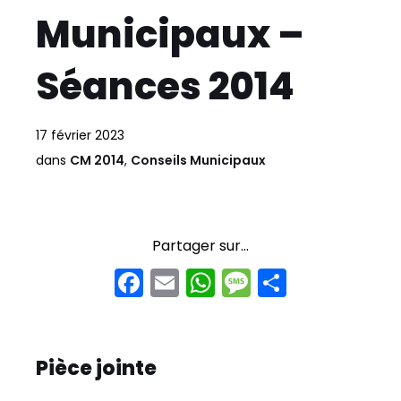
Municipaux –
Séances 2014
17 février 2023
dans
CM 2014
,
Conseils Municipaux
Partager sur...
F
E
W
M
P
a
m
h
e
ar
c
ai
a
s
t
e
l
ts
s
a
Pièce jointe
b
A
a
g