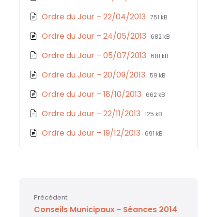
pdf
extension:
size:
File
File
Ordre du Jour – 22/04/2013
751 kB
pdf
extension:
size:
File
File
Ordre du Jour – 24/05/2013
682 kB
pdf
extension:
size:
File
File
Ordre du Jour – 05/07/2013
681 kB
pdf
extension:
size:
File
File
Ordre du Jour – 20/09/2013
59 kB
pdf
extension:
size:
File
File
Ordre du Jour – 18/10/2013
662 kB
pdf
extension:
size:
File
File
Ordre du Jour – 22/11/2013
125 kB
pdf
extension:
size:
File
File
Ordre du Jour – 19/12/2013
691 kB
pdf
extension:
size:
pdf
Précédent
Conseils Municipaux - Séances 2014