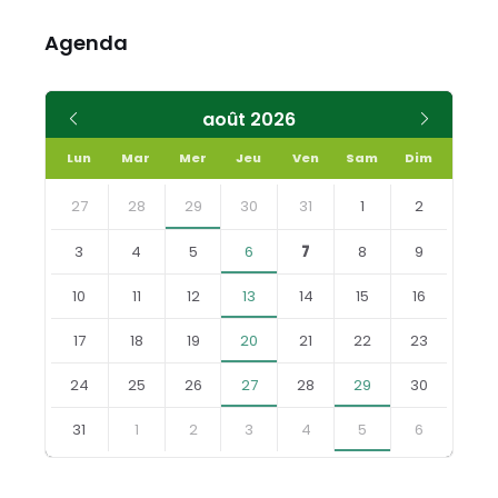
Agenda
Mois
Mois
août
2026
précédent
suivant
Lun
Mar
Mer
Jeu
Ven
Sam
Dim
Skip
calendar
27
28
29
30
31
1
2
days
3
4
5
6
7
8
9
10
11
12
13
14
15
16
17
18
19
20
21
22
23
24
25
26
27
28
29
30
31
1
2
3
4
5
6
Retourner
aux