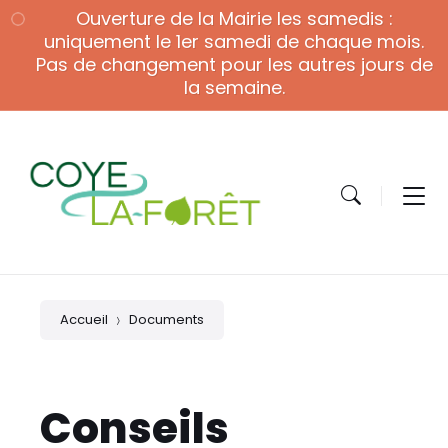
Skip
Skip
Skip
Ouverture de la Mairie les samedis :
to
to
to
content
main
footer
uniquement le 1er samedi de chaque mois.
navigation
Pas de changement pour les autres jours de
la semaine.
Accueil
Documents
Conseils