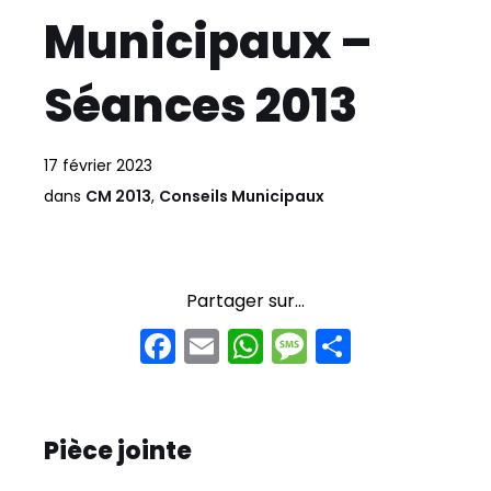
Municipaux –
Séances 2013
17 février 2023
dans
CM 2013
,
Conseils Municipaux
Partager sur...
F
E
W
M
P
a
m
h
e
ar
c
ai
a
s
t
e
l
ts
s
a
Pièce jointe
b
A
a
g