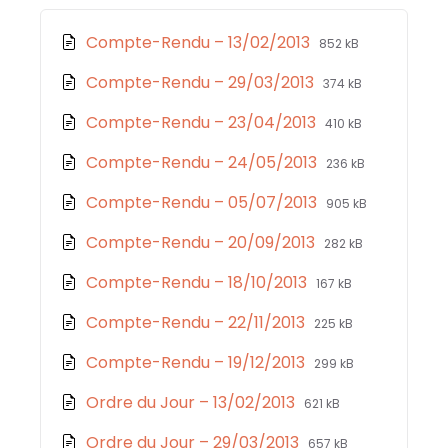
o
p
g
er
File
File
Compte-Rendu – 13/02/2013
852 kB
o
p
e
extension:
size:
k
File
File
Compte-Rendu – 29/03/2013
374 kB
pdf
extension:
size:
File
File
Compte-Rendu – 23/04/2013
410 kB
pdf
extension:
size:
File
File
Compte-Rendu – 24/05/2013
236 kB
pdf
extension:
size:
File
File
Compte-Rendu – 05/07/2013
905 kB
pdf
extension:
size:
File
File
Compte-Rendu – 20/09/2013
282 kB
pdf
extension:
size:
File
File
Compte-Rendu – 18/10/2013
167 kB
pdf
extension:
size:
File
File
Compte-Rendu – 22/11/2013
225 kB
pdf
extension:
size:
File
File
Compte-Rendu – 19/12/2013
299 kB
pdf
extension:
size:
File
File
Ordre du Jour – 13/02/2013
621 kB
pdf
extension:
size:
File
File
Ordre du Jour – 29/03/2013
657 kB