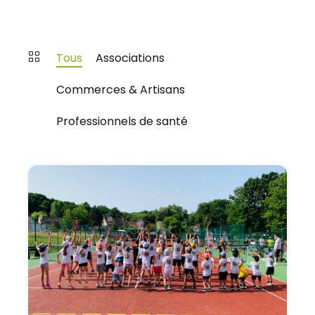
Tous
Associations
Commerces & Artisans
Professionnels de santé
Annuaire
Coye-
la-
Forêt
-
Association
Tennis