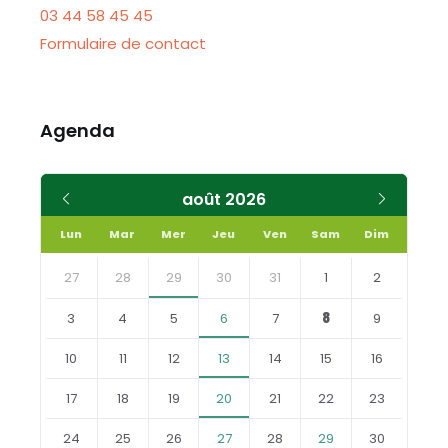
03 44 58 45 45
Formulaire de contact
Agenda
Mois
Mois
août
2026
précédent
suivant
Lun
Mar
Mer
Jeu
Ven
Sam
Dim
Skip
calendar
27
28
29
30
31
1
2
days
3
4
5
6
7
8
9
10
11
12
13
14
15
16
17
18
19
20
21
22
23
24
25
26
27
28
29
30