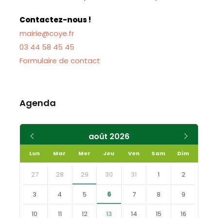
Contactez-nous !
mairie@coye.fr
03 44 58 45 45
Formulaire de contact
Agenda
Mois
Mois
août
2026
précédent
suivant
Lun
Mar
Mer
Jeu
Ven
Sam
Dim
Skip
calendar
27
28
29
30
31
1
2
days
3
4
5
6
7
8
9
10
11
12
13
14
15
16