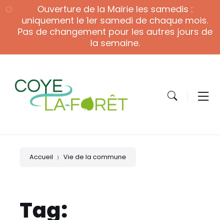
Skip
Skip
Skip
Ouverture de la Mairie les samedis :
to
to
to
content
main
footer
uniquement le 1er samedi de chaque mois.
navigation
Pas de changement pour les autres jours de
la semaine.
Accueil
Vie de la commune
Tag: