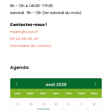
9h – 12h & 14h30 -17h30
samedi : 9h – 12h (1er samedi du mois)
Contactez-nous !
mairie@coye.fr
03 44 58 45 45
Formulaire de contact
Agenda
Mois
Mois
août
2026
précédent
suivant
Lun
Mar
Mer
Jeu
Ven
Sam
Dim
Skip
calendar
27
28
29
30
31
1
2
days