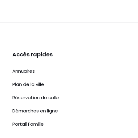
b
A
a
g
o
p
g
er
o
p
e
k
Accès rapides
Annuaires
Plan de la ville
Réservation de salle
Démarches en ligne
Portail Famille