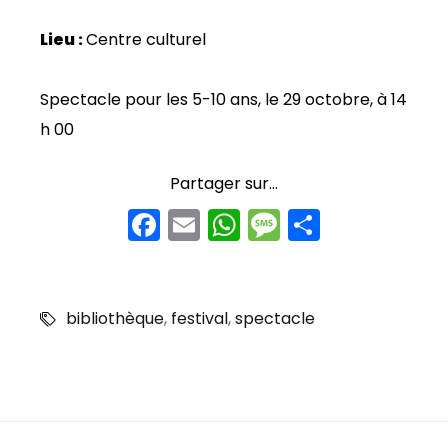
Lieu :
Centre culturel
Spectacle pour les 5-10 ans, le 29 octobre, à 14
h 00
Partager sur...
F
E
W
M
P
a
m
h
e
ar
c
ai
a
s
t
e
l
ts
s
a
bibliothèque
,
festival
,
spectacle
b
A
a
g
o
p
g
er
o
p
e