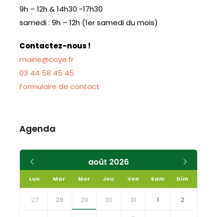
9h – 12h & 14h30 -17h30
samedi : 9h – 12h (1er samedi du mois)
Contactez-nous !
mairie@coye.fr
03 44 58 45 45
Formulaire de contact
Agenda
Mois
Mois
août
2026
précédent
suivant
Lun
Mar
Mer
Jeu
Ven
Sam
Dim
Skip
calendar
27
28
29
30
31
1
2
days