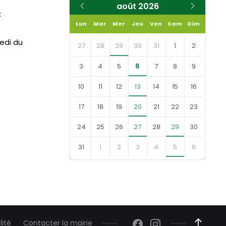
Mois
Mois
août
2026
:
précédent
suivant
Lun
Mar
Mer
Jeu
Ven
Sam
Dim
Skip
medi du
calendar
27
28
29
30
31
1
2
days
3
4
5
6
7
8
9
10
11
12
13
14
15
16
17
18
19
20
21
22
23
24
25
26
27
28
29
30
31
1
2
3
4
5
6
Retourner
aux
jours
du
calendrier
lité
Contacter la mairie