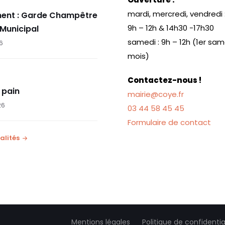
mardi, mercredi, vendredi 
ent : Garde Champêtre
9h – 12h & 14h30 -17h30
 Municipal
samedi : 9h – 12h (1er sa
26
mois)
Contactez-nous !
 pain
mairie@coye.fr
26
03 44 58 45 45
Formulaire de contact
alités
Mentions légales
Politique de confidentia