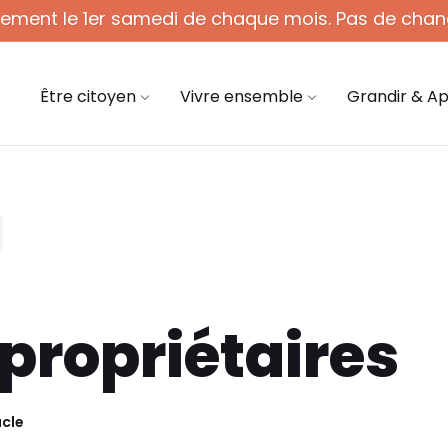
quement le 1er samedi de chaque mois. Pas de chan
 - 12h (1er sam. du mois)
03 44 58 45 45
mair
Être citoyen
Vivre ensemble
Grandir & A
propriétaires
cle