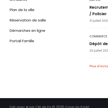
Recrutem
Plan de la ville
/ Policier
Réservation de salle
31 juillet 20
Démarches en ligne
COMMERCE
Portail Famille
Dépôt de
20 juillet 20
Plus d'actu
Fait avec ♥ par
Clé de Fa
© 2026 Coye-la-Forêt