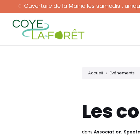
Skip
Skip
Skip
Ouverture de la Mairie les samedis : uni
to
to
to
content
main
footer
navigation
Ouverture : ma, me, ve : 9h - 12h & 14h30 - 17h30 sa : 9h
Accueil
Événements
Les co
dans
Association
,
Specta