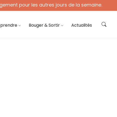
gement pour les autres jours de la semaine.
ie@coye.fr
Contactez-nous
pprendre
Bouger & Sortir
Actualités