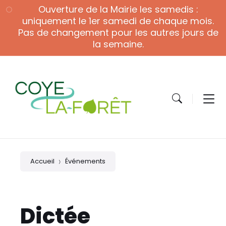
Skip
Skip
Skip
Ouverture de la Mairie les samedis :
to
to
to
content
main
footer
uniquement le 1er samedi de chaque mois.
navigation
Pas de changement pour les autres jours de
la semaine.
Accueil
Événements
Dictée