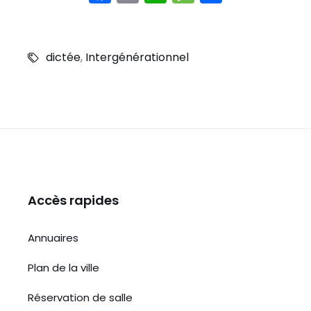
a
m
h
e
ar
c
ai
a
s
t
e
l
ts
s
a
dictée
,
Intergénérationnel
b
A
a
g
o
p
g
er
o
p
e
k
Accès rapides
Annuaires
Plan de la ville
Réservation de salle