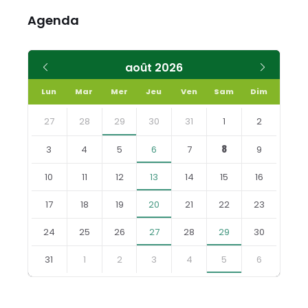
Agenda
Mois
Mois
août
2026
précédent
suivant
Lun
Mar
Mer
Jeu
Ven
Sam
Dim
Skip
calendar
27
28
29
30
31
1
2
days
3
4
5
6
7
8
9
10
11
12
13
14
15
16
17
18
19
20
21
22
23
24
25
26
27
28
29
30
31
1
2
3
4
5
6
Retourner
aux
jours