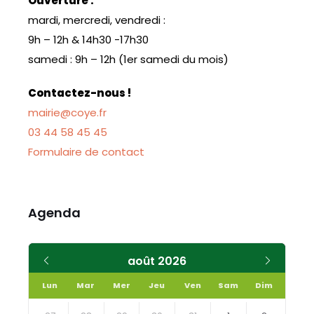
Ouverture :
mardi, mercredi, vendredi :
9h – 12h & 14h30 -17h30
samedi : 9h – 12h (1er samedi du mois)
Contactez-nous !
mairie@coye.fr
03 44 58 45 45
Formulaire de contact
Agenda
Mois
Mois
août
2026
précédent
suivant
Lun
Mar
Mer
Jeu
Ven
Sam
Dim
Skip