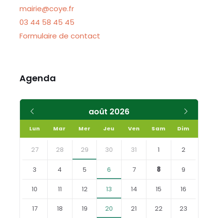
mairie@coye.fr
03 44 58 45 45
Formulaire de contact
Agenda
Mois
Mois
août
2026
précédent
suivant
Lun
Mar
Mer
Jeu
Ven
Sam
Dim
Skip
calendar
27
28
29
30
31
1
2
days
3
4
5
6
7
8
9
10
11
12
13
14
15
16
17
18
19
20
21
22
23