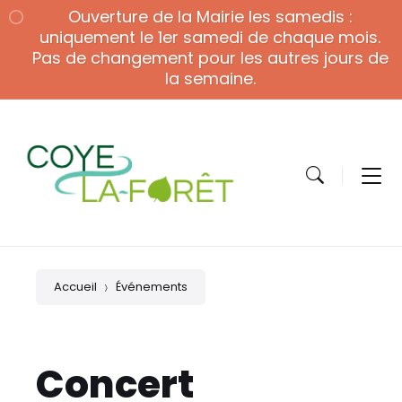
Skip
Skip
Skip
Ouverture de la Mairie les samedis :
to
to
to
content
main
footer
uniquement le 1er samedi de chaque mois.
navigation
Pas de changement pour les autres jours de
la semaine.
Accueil
Événements
Concert