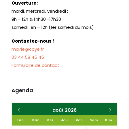
Ouverture :
mardi, mercredi, vendredi :
9h – 12h & 14h30 -17h30
samedi : 9h – 12h (1er samedi du mois)
Contactez-nous !
mairie@coye.fr
03 44 58 45 45
Formulaire de contact
Agenda
Mois
Mois
août
2026
précédent
suivant
Lun
Mar
Mer
Jeu
Ven
Sam
Dim
Skip