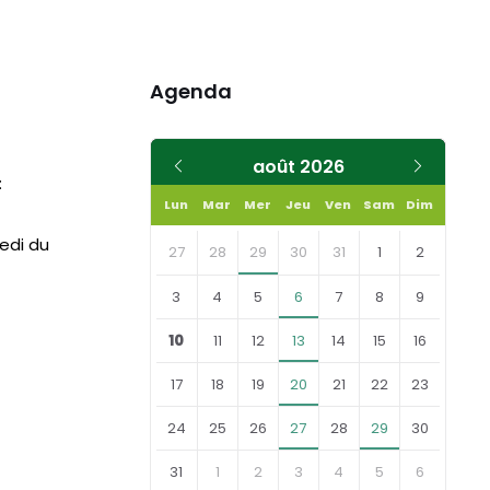
Agenda
Mois
Mois
août
2026
:
précédent
suivant
Lun
Mar
Mer
Jeu
Ven
Sam
Dim
Skip
medi du
calendar
27
28
29
30
31
1
2
days
3
4
5
6
7
8
9
10
11
12
13
14
15
16
17
18
19
20
21
22
23
24
25
26
27
28
29
30
31
1
2
3
4
5
6