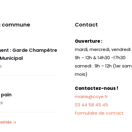
k
la commune
Contact
Ouverture :
mardi, mercredi, vendredi 
ent : Garde Champêtre
9h – 12h & 14h30 -17h30
 Municipal
samedi : 9h – 12h (1er sa
26
mois)
Contactez-nous !
 pain
mairie@coye.fr
26
03 44 58 45 45
Formulaire de contact
alités