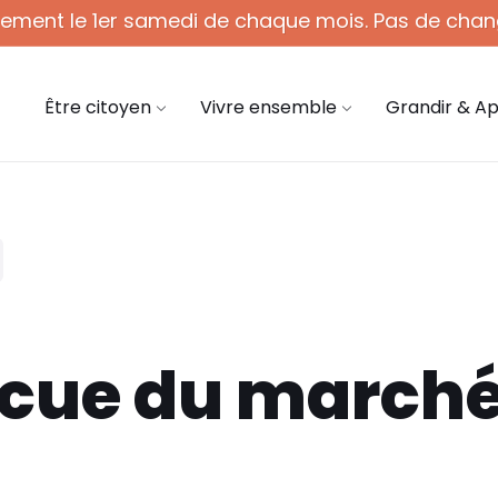
quement le 1er samedi de chaque mois. Pas de chan
 - 12h (1er sam. du mois)
03 44 58 45 45
mair
Être citoyen
Vivre ensemble
Grandir & A
cue du march