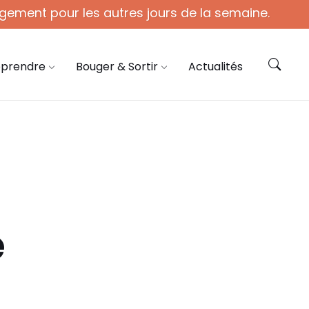
gement pour les autres jours de la semaine.
ie@coye.fr
Contactez-nous
pprendre
Bouger & Sortir
Actualités
é