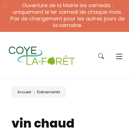
Skip
Skip
Skip
Ouverture de la Mairie les samedis :
to
to
to
content
main
footer
uniquement le 1er samedi de chaque mois.
navigation
Pas de changement pour les autres jours de
la semaine.
Accueil
Événements
vin chaud