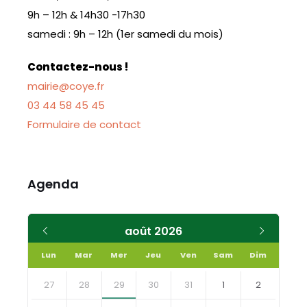
9h – 12h & 14h30 -17h30
samedi : 9h – 12h (1er samedi du mois)
Contactez-nous !
mairie@coye.fr
03 44 58 45 45
Formulaire de contact
Agenda
Mois
Mois
août
2026
précédent
suivant
Lun
Mar
Mer
Jeu
Ven
Sam
Dim
Skip
calendar
27
28
29
30
31
1
2
days