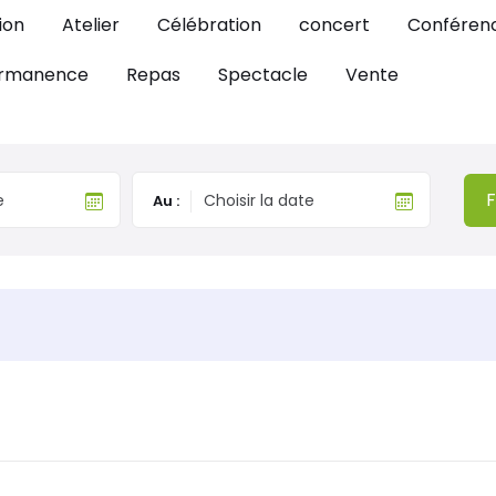
ion
Atelier
Célébration
concert
Conféren
rmanence
Repas
Spectacle
Vente
F
Au :