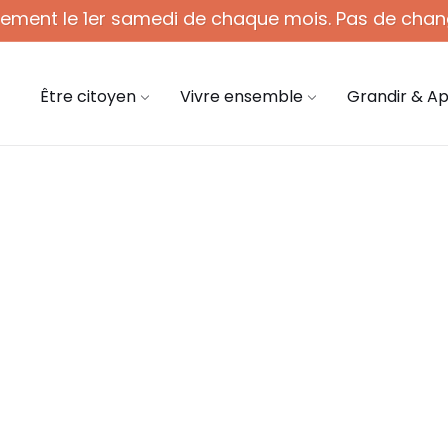
quement le 1er samedi de chaque mois. Pas de chan
 - 12h (1er sam. du mois)
03 44 58 45 45
mair
Être citoyen
Vivre ensemble
Grandir & A