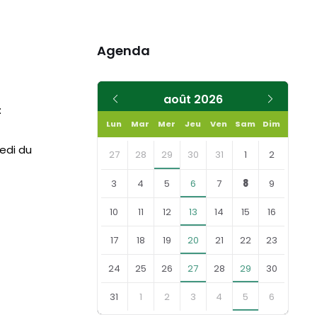
Agenda
Mois
Mois
août
2026
:
précédent
suivant
Lun
Mar
Mer
Jeu
Ven
Sam
Dim
Skip
medi du
calendar
27
28
29
30
31
1
2
days
3
4
5
6
7
8
9
10
11
12
13
14
15
16
17
18
19
20
21
22
23
24
25
26
27
28
29
30
31
1
2
3
4
5
6