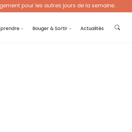
gement pour les autres jours de la semaine.
ie@coye.fr
Contactez-nous
pprendre
Bouger & Sortir
Actualités