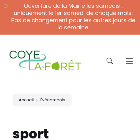
Skip
Skip
Skip
Ouverture de la Mairie les samedis :
to
to
to
content
main
footer
uniquement le 1er samedi de chaque mois.
navigation
Pas de changement pour les autres jours de
la semaine.
Accueil
Événements
sport