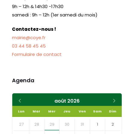
9h – 12h & 14h30 -17h30
samedi : 9h – 12h (1er samedi du mois)
Contactez-nous !
mairie@coye.fr
03 44 58 45 45
Formulaire de contact
Agenda
Mois
Mois
août
2026
précédent
suivant
Lun
Mar
Mer
Jeu
Ven
Sam
Dim
Skip
calendar
27
28
29
30
31
1
2
days