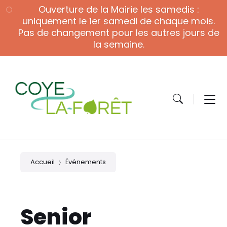
Skip
Skip
Skip
Ouverture de la Mairie les samedis :
to
to
to
content
main
footer
uniquement le 1er samedi de chaque mois.
navigation
Pas de changement pour les autres jours de
la semaine.
Accueil
Événements
Senior