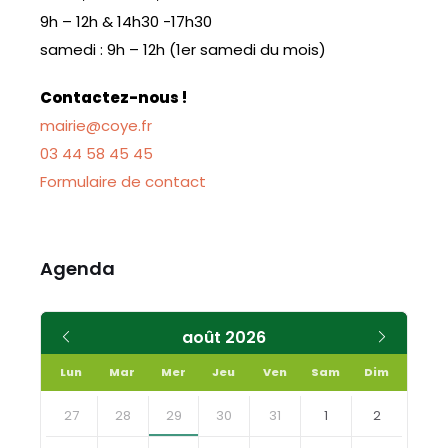
9h – 12h & 14h30 -17h30
samedi : 9h – 12h (1er samedi du mois)
Contactez-nous !
mairie@coye.fr
03 44 58 45 45
Formulaire de contact
Agenda
Mois
Mois
août
2026
précédent
suivant
Lun
Mar
Mer
Jeu
Ven
Sam
Dim
Skip
calendar
27
28
29
30
31
1
2
days