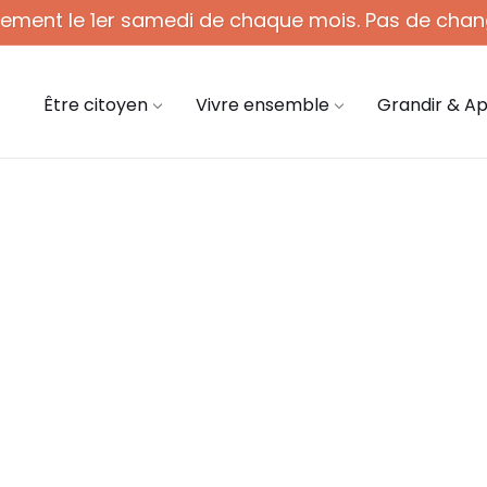
quement le 1er samedi de chaque mois. Pas de chan
 - 12h (1er sam. du mois)
03 44 58 45 45
mair
Être citoyen
Vivre ensemble
Grandir & A