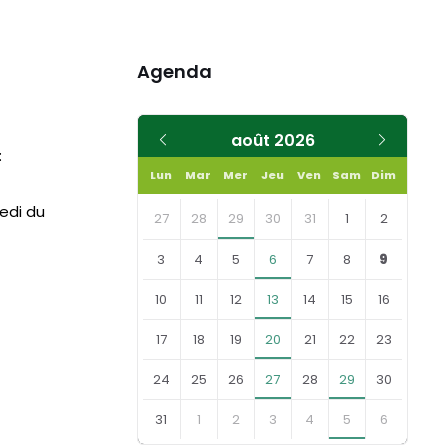
Agenda
Mois
Mois
août
2026
:
précédent
suivant
Lun
Mar
Mer
Jeu
Ven
Sam
Dim
Skip
medi du
calendar
27
28
29
30
31
1
2
days
3
4
5
6
7
8
9
10
11
12
13
14
15
16
17
18
19
20
21
22
23
24
25
26
27
28
29
30
31
1
2
3
4
5
6