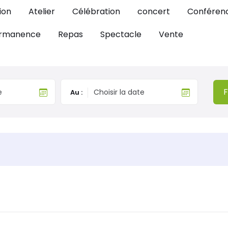
ion
Atelier
Célébration
concert
Conféren
rmanence
Repas
Spectacle
Vente
F
Au :