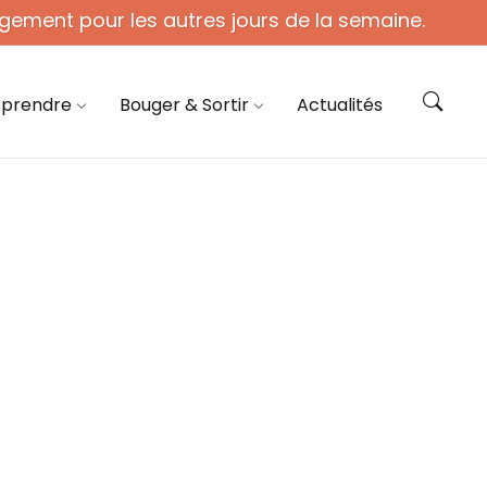
gement pour les autres jours de la semaine.
ie@coye.fr
Contactez-nous
pprendre
Bouger & Sortir
Actualités