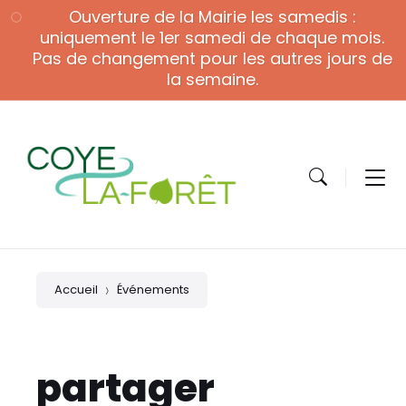
Skip
Skip
Skip
Ouverture de la Mairie les samedis :
to
to
to
content
main
footer
uniquement le 1er samedi de chaque mois.
navigation
Pas de changement pour les autres jours de
la semaine.
Accueil
Événements
partager