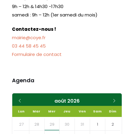
9h – 12h & 14h30 -17h30
samedi : 9h – 12h (1er samedi du mois)
Contactez-nous !
mairie@coye.fr
03 44 58 45 45
Formulaire de contact
Agenda
Mois
Mois
août
2026
précédent
suivant
Lun
Mar
Mer
Jeu
Ven
Sam
Dim
Skip
calendar
27
28
29
30
31
1
2
days