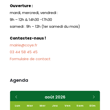
Ouverture :
mardi, mercredi, vendredi :
9h – 12h & 14h30 -17h30
samedi : 9h – 12h (1er samedi du mois)
Contactez-nous !
mairie@coye.fr
03 44 58 45 45
Formulaire de contact
Agenda
Mois
Mois
août
2026
précédent
suivant
Lun
Mar
Mer
Jeu
Ven
Sam
Dim