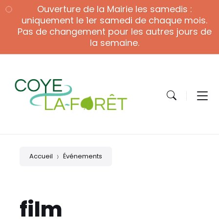
Skip
Skip
Skip
Ouverture de la Mairie les samedis :
to
to
to
content
main
footer
uniquement le 1er samedi de chaque mois.
navigation
Pas de changement pour les autres jours de
la semaine.
Accueil
Événements
film