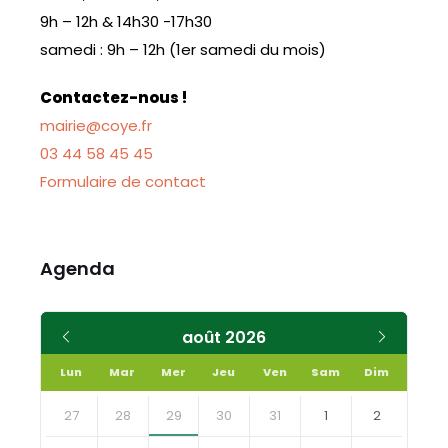
9h – 12h & 14h30 -17h30
samedi : 9h – 12h (1er samedi du mois)
Contactez-nous !
mairie@coye.fr
03 44 58 45 45
Formulaire de contact
Agenda
Mois
Mois
août
2026
précédent
suivant
Lun
Mar
Mer
Jeu
Ven
Sam
Dim
Skip
calendar
27
28
29
30
31
1
2
days