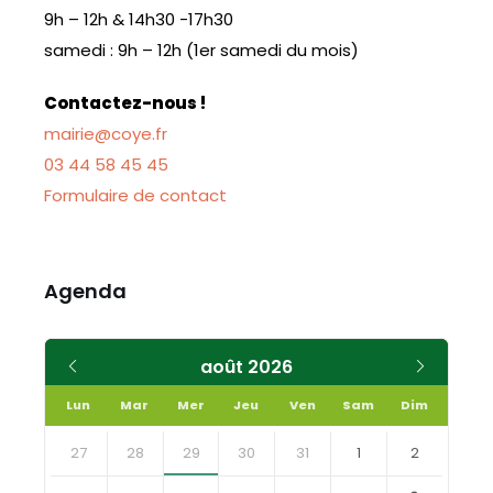
9h – 12h & 14h30 -17h30
samedi : 9h – 12h (1er samedi du mois)
Contactez-nous !
mairie@coye.fr
03 44 58 45 45
Formulaire de contact
Agenda
Mois
Mois
août
2026
précédent
suivant
Lun
Mar
Mer
Jeu
Ven
Sam
Dim
Skip
calendar
27
28
29
30
31
1
2
days