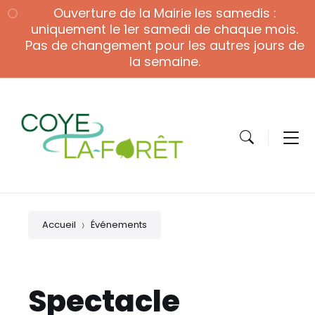
Skip
Skip
Skip
Ouverture de la Mairie les samedis :
to
to
to
content
main
footer
uniquement le 1er samedi de chaque mois.
navigation
Pas de changement pour les autres jours de
la semaine.
Accueil
Événements
Spectacle