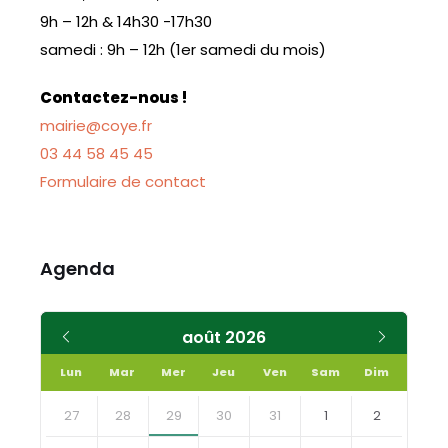
9h – 12h & 14h30 -17h30
samedi : 9h – 12h (1er samedi du mois)
Contactez-nous !
mairie@coye.fr
03 44 58 45 45
Formulaire de contact
Agenda
Mois
Mois
août
2026
précédent
suivant
Lun
Mar
Mer
Jeu
Ven
Sam
Dim
Skip
calendar
27
28
29
30
31
1
2
days