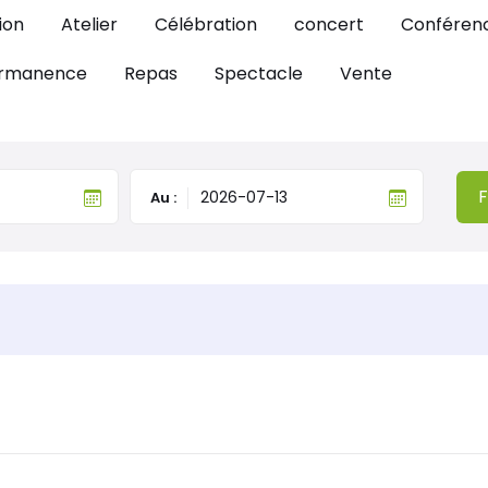
ion
Atelier
Célébration
concert
Conféren
rmanence
Repas
Spectacle
Vente
F
Au :