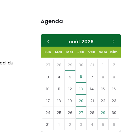
Agenda
Mois
Mois
août
2026
:
précédent
suivant
Lun
Mar
Mer
Jeu
Ven
Sam
Dim
Skip
medi du
calendar
27
28
29
30
31
1
2
days
3
4
5
6
7
8
9
10
11
12
13
14
15
16
17
18
19
20
21
22
23
24
25
26
27
28
29
30
31
1
2
3
4
5
6