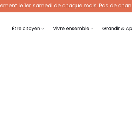
quement le 1er samedi de chaque mois. Pas de chan
 - 12h (1er sam. du mois)
03 44 58 45 45
mair
Être citoyen
Vivre ensemble
Grandir & A