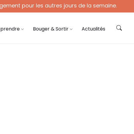
gement pour les autres jours de la semaine.
ie@coye.fr
Contactez-nous
pprendre
Bouger & Sortir
Actualités