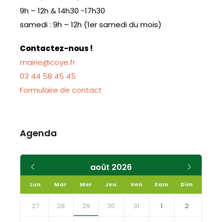
9h – 12h & 14h30 -17h30
samedi : 9h – 12h (1er samedi du mois)
Contactez-nous !
mairie@coye.fr
03 44 58 45 45
Formulaire de contact
Agenda
Mois
Mois
août
2026
précédent
suivant
Lun
Mar
Mer
Jeu
Ven
Sam
Dim
Skip
calendar
27
28
29
30
31
1
2
days