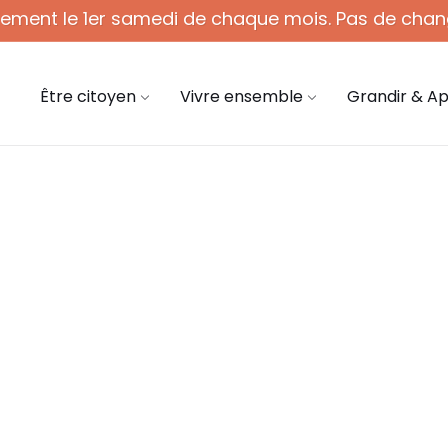
quement le 1er samedi de chaque mois. Pas de chan
 - 12h (1er sam. du mois)
03 44 58 45 45
mair
Être citoyen
Vivre ensemble
Grandir & A