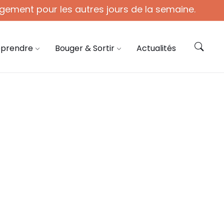
gement pour les autres jours de la semaine.
ie@coye.fr
Contactez-nous
pprendre
Bouger & Sortir
Actualités