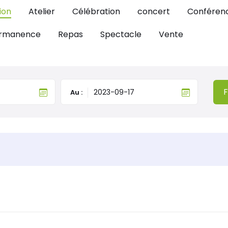
ion
Atelier
Célébration
concert
Conféren
rmanence
Repas
Spectacle
Vente
F
Au :