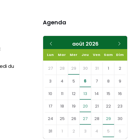
Agenda
Mois
Mois
août
2026
:
précédent
suivant
Lun
Mar
Mer
Jeu
Ven
Sam
Dim
Skip
medi du
calendar
27
28
29
30
31
1
2
days
3
4
5
6
7
8
9
10
11
12
13
14
15
16
17
18
19
20
21
22
23
24
25
26
27
28
29
30
31
1
2
3
4
5
6