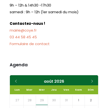
9h – 12h & 14h30 -17h30
samedi : 9h – 12h (1er samedi du mois)
Contactez-nous !
mairie@coye.fr
03 44 58 45 45
Formulaire de contact
Agenda
Mois
Mois
août
2026
précédent
suivant
Lun
Mar
Mer
Jeu
Ven
Sam
Dim
Skip
calendar
27
28
29
30
31
1
2
days