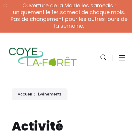
Skip
Skip
Skip
Ouverture de la Mairie les samedis :
to
to
to
content
main
footer
uniquement le 1er samedi de chaque mois.
navigation
Pas de changement pour les autres jours de
la semaine.
Accueil
Événements
Activité