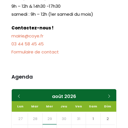
9h – 12h & 14h30 -17h30
samedi : 9h – 12h (1er samedi du mois)
Contactez-nous !
mairie@coye.fr
03 44 58 45 45
Formulaire de contact
Agenda
Mois
Mois
août
2026
précédent
suivant
Lun
Mar
Mer
Jeu
Ven
Sam
Dim
Skip
calendar
27
28
29
30
31
1
2
days