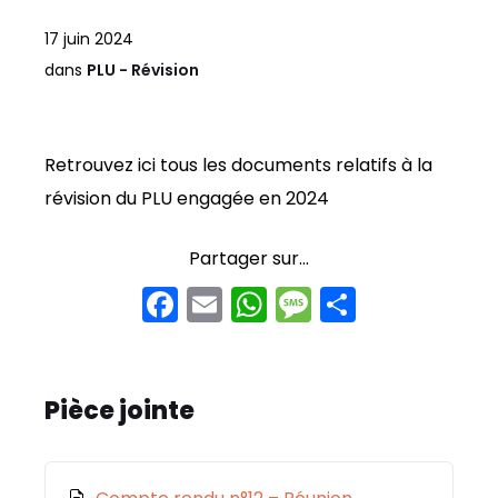
17 juin 2024
dans
PLU - Révision
Retrouvez ici tous les documents relatifs à la
révision du PLU engagée en 2024
Partager sur...
F
E
W
M
P
a
m
h
e
ar
c
ai
a
s
t
e
l
ts
s
a
Pièce jointe
b
A
a
g
o
p
g
er