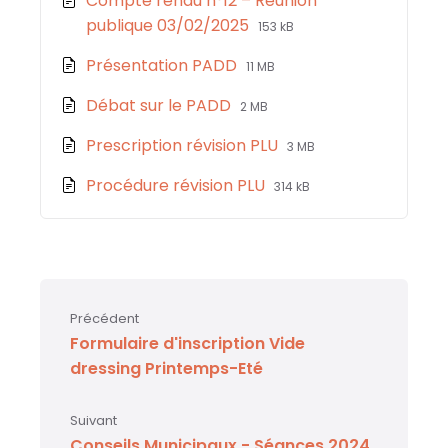
Compte rendu n°12 – Réunion
o
p
e
File
File
publique 03/02/2025
153 kB
k
extension:
size:
File
File
Présentation PADD
11 MB
pdf
extension:
size:
File
File
Débat sur le PADD
2 MB
pdf
extension:
size:
File
File
Prescription révision PLU
3 MB
pdf
extension:
size:
File
File
Procédure révision PLU
314 kB
pdf
extension:
size:
pdf
Précédent
Formulaire d'inscription Vide
dressing Printemps-Eté
Suivant
Conseils Municipaux - Séances 2024