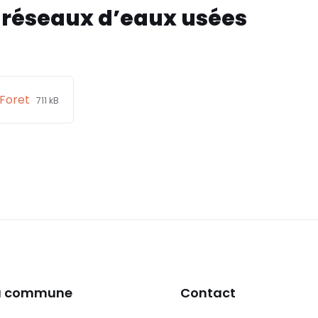
 réseaux d’eaux usées
File
File
 Foret
711 kB
extension:
size:
pdf
la commune
Contact