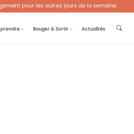
gement pour les autres jours de la semaine.
ie@coye.fr
Contactez-nous
pprendre
Bouger & Sortir
Actualités