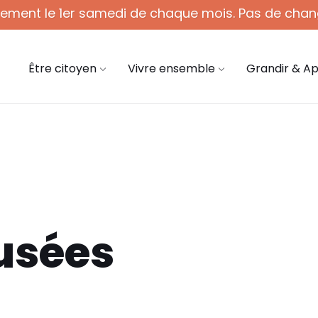
quement le 1er samedi de chaque mois. Pas de chan
 - 12h (1er sam. du mois)
03 44 58 45 45
mair
Être citoyen
Vivre ensemble
Grandir & A
usées