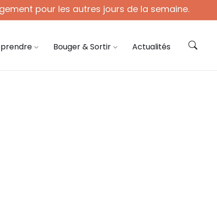
gement pour les autres jours de la semaine.
ie@coye.fr
Contactez-nous
pprendre
Bouger & Sortir
Actualités