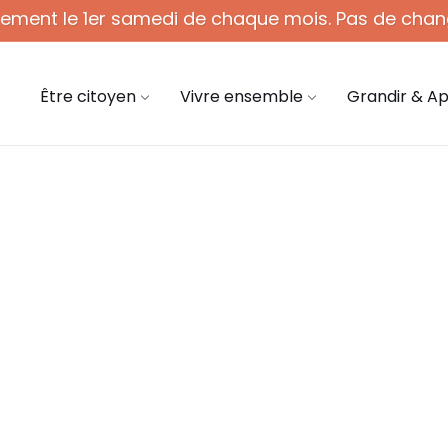
quement le 1er samedi de chaque mois. Pas de chan
 - 12h (1er sam. du mois)
03 44 58 45 45
mair
Être citoyen
Vivre ensemble
Grandir & A