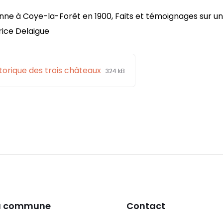
enne à Coye-la-Forêt en 1900, Faits et témoignages sur un 
rice Delaigue
File
File
storique des trois châteaux
324 kB
extension:
size:
pdf
la commune
Contact