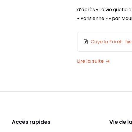
d’après « La vie quotidi
« Parisienne » » par Mau
Pièce
Coye la Forêt : hi
jointe
Lire la suite
Accès rapides
Vie de 