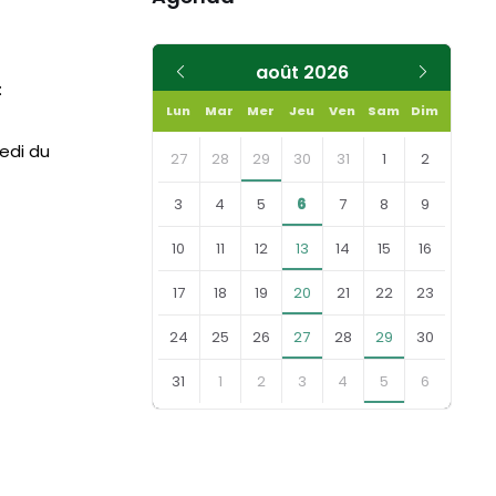
Mois
Mois
août
2026
:
précédent
suivant
Lun
Mar
Mer
Jeu
Ven
Sam
Dim
Skip
medi du
calendar
27
28
29
30
31
1
2
days
3
4
5
6
7
8
9
10
11
12
13
14
15
16
17
18
19
20
21
22
23
24
25
26
27
28
29
30
31
1
2
3
4
5
6
Retourner
aux
jours
du