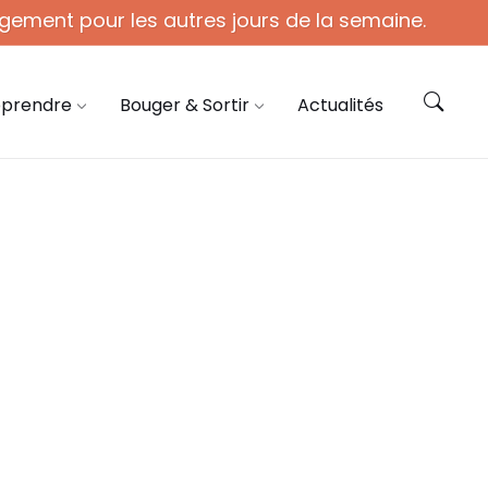
gement pour les autres jours de la semaine.
ie@coye.fr
Contactez-nous
pprendre
Bouger & Sortir
Actualités