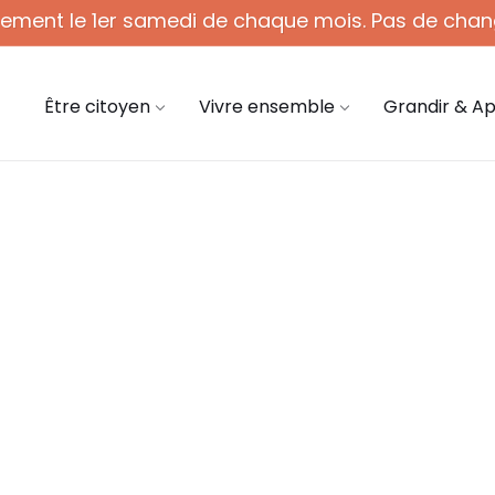
quement le 1er samedi de chaque mois. Pas de chan
 - 12h (1er sam. du mois)
03 44 58 45 45
mair
Être citoyen
Vivre ensemble
Grandir & A