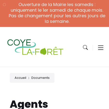
Skip
Skip
Skip
Ouverture de la Mairie les samedis :
to
to
to
content
main
footer
uniquement le 1er samedi de chaque mois.
navigation
Pas de changement pour les autres jours de
la semaine.
Accueil
Documents
Agents