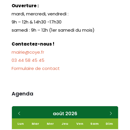
Ouverture :
mardi, mercredi, vendredi :
9h – 12h & 14h30 -17h30
samedi : 9h – 12h (1er samedi du mois)
Contactez-nous !
mairie@coye.fr
03 44 58 45 45
Formulaire de contact
Agenda
Mois
Mois
août
2026
précédent
suivant
Lun
Mar
Mer
Jeu
Ven
Sam
Dim