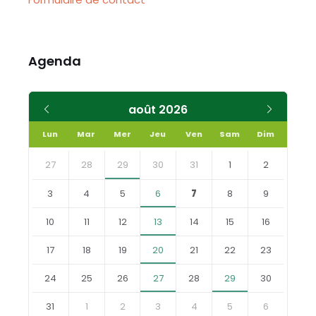
Agenda
Mois
Mois
août
2026
précédent
suivant
Lun
Mar
Mer
Jeu
Ven
Sam
Dim
Skip
calendar
27
28
29
30
31
1
2
days
3
4
5
6
7
8
9
10
11
12
13
14
15
16
17
18
19
20
21
22
23
24
25
26
27
28
29
30
31
1
2
3
4
5
6