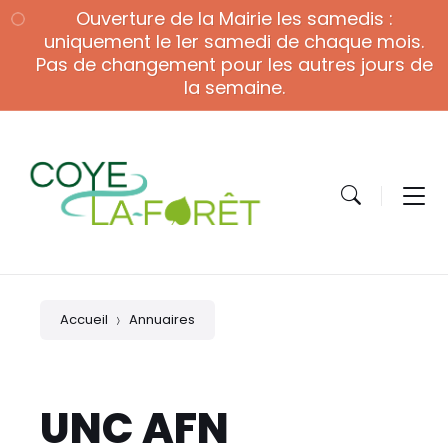
Skip
Skip
Skip
Ouverture de la Mairie les samedis :
to
to
to
content
main
footer
uniquement le 1er samedi de chaque mois.
navigation
Pas de changement pour les autres jours de
la semaine.
Accueil
Annuaires
UNC AFN