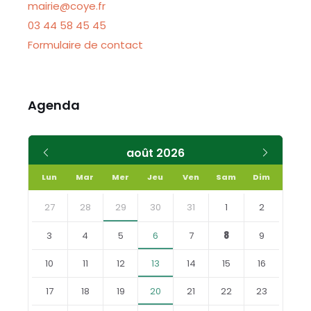
mairie@coye.fr
03 44 58 45 45
Formulaire de contact
Agenda
Mois
Mois
août
2026
précédent
suivant
Lun
Mar
Mer
Jeu
Ven
Sam
Dim
Skip
calendar
27
28
29
30
31
1
2
days
3
4
5
6
7
8
9
10
11
12
13
14
15
16
17
18
19
20
21
22
23